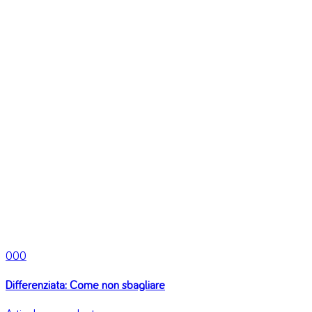
0
0
0
Differenziata: Come non sbagliare