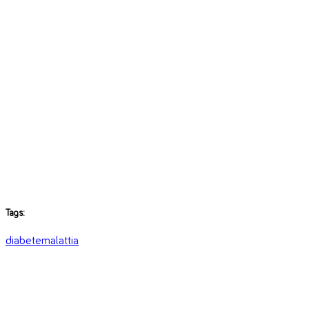
Tags:
diabete
malattia