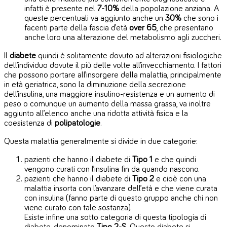
infatti è presente nel
7-10%
della popolazione anziana. A
queste percentuali va aggiunto anche un
30%
che sono i
facenti parte della fascia d’età
over 65
, che presentano
anche loro una alterazione del metabolismo agli zuccheri.
Il
diabete
quindi è solitamente dovuto ad alterazioni fisiologiche
dell’individuo dovute il più delle volte all’invecchiamento. I fattori
che possono portare all’insorgere della malattia, principalmente
in età geriatrica, sono la diminuzione della secrezione
dell’insulina, una maggiore insulino-resistenza e un aumento di
peso o comunque un aumento della massa grassa, va inoltre
aggiunto all’elenco anche una ridotta attività fisica e la
coesistenza di
polipatologie
.
Questa malattia generalmente si divide in due categorie:
pazienti che hanno il diabete di
Tipo 1
e che quindi
vengono curati con l’insulina fin da quando nascono.
pazienti che hanno il diabete di
Tipo 2
e cioè con una
malattia insorta con l’avanzare dell’età e che viene curata
con insulina (fanno parte di questo gruppo anche chi non
viene curato con tale sostanza).
Esiste infine una sotto categoria di questa tipologia di