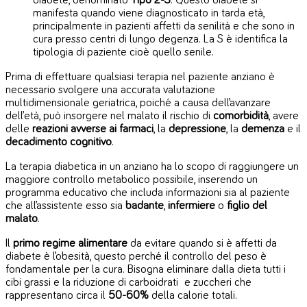
diabete, denominato
Tipo 2-S
. Questo diabete si
manifesta quando viene diagnosticato in tarda età,
principalmente in pazienti affetti da senilità e che sono in
cura presso centri di lungo degenza. La S è identifica la
tipologia di paziente cioè quello senile.
Prima di effettuare qualsiasi terapia nel paziente anziano è
necessario svolgere una accurata valutazione
multidimensionale geriatrica, poiché a causa dell’avanzare
dell’età, può insorgere nel malato il rischio di
comorbidità
, avere
delle
reazioni avverse ai farmaci
, la
depressione
, la
demenza
e il
decadimento cognitivo
.
La terapia diabetica in un anziano ha lo scopo di raggiungere un
maggiore controllo metabolico possibile, inserendo un
programma educativo che includa informazioni sia al paziente
che all’assistente esso sia
badante
,
infermiere
o
figlio del
malato
.
Il
primo regime alimentare
da evitare quando si è affetti da
diabete è l’obesità, questo perché il controllo del peso è
fondamentale per la cura. Bisogna eliminare dalla dieta tutti i
cibi grassi e la riduzione di carboidrati e zuccheri che
rappresentano circa il
50-60%
della calorie totali.