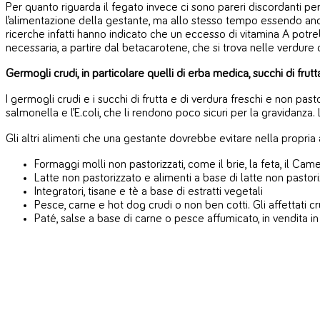
Per quanto riguarda il fegato invece ci sono pareri discordanti perc
l’alimentazione della gestante, ma allo stesso tempo essendo anche
ricerche infatti hanno indicato che un eccesso di vitamina A potre
necessaria, a partire dal betacarotene, che si trova nelle verdure 
Germogli crudi, in particolare quelli di erba medica, succhi di frutt
I germogli crudi e i succhi di frutta e di verdura freschi e non pa
salmonella e l’E.coli, che li rendono poco sicuri per la gravidanz
Gli altri alimenti che una gestante dovrebbe evitare nella propria
Formaggi molli non pastorizzati, come il brie, la feta, il Came
Latte non pastorizzato e alimenti a base di latte non pastori
Integratori, tisane e tè a base di estratti vegetali
Pesce, carne e hot dog crudi o non ben cotti. Gli affettati c
Paté, salse a base di carne o pesce affumicato, in vendita 