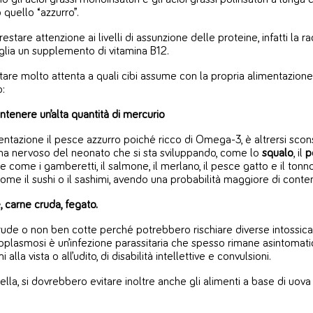
 quello “azzurro”.
are attenzione ai livelli di assunzione delle proteine, infatti la
siglia un supplemento di vitamina B12.
are molto attenta a quali cibi assume con la propria alimentazione, 
o:
enere un’alta quantità di mercurio
entazione il pesce azzurro poiché ricco di Omega-3, è altrersi scon
ema nervoso del neonato che si sta sviluppando, come lo
squalo
, il
p
e i gamberetti, il salmone, il merlano, il pesce gatto e il tonno 
me il sushi o il sashimi, avendo una probabilità maggiore di conten
 carne cruda, fegato.
e o non ben cotte perché potrebbero rischiare diverse intossicazion
oplasmosi è un’infezione parassitaria che spesso rimane asintomati
lla vista o all’udito, di disabilità intellettive e convulsioni.
a, si dovrebbero evitare inoltre anche gli alimenti a base di uova