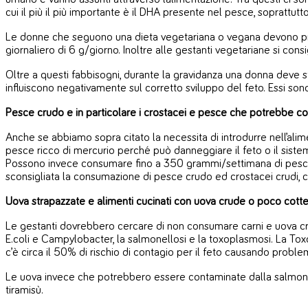
cui il più il più importante è il DHA presente nel pesce, soprattutto
Le donne che seguono una dieta vegetariana o vegana devono prest
giornaliero di 6 g/giorno. Inoltre alle gestanti vegetariane si con
Oltre a questi fabbisogni, durante la gravidanza una donna deve st
influiscono negativamente sul corretto sviluppo del feto. Essi son
Pesce crudo e in particolare i crostacei
e
pesce che potrebbe cont
Anche se abbiamo sopra citato la necessita di introdurre nell’alim
pesce ricco di mercurio perché può danneggiare il feto o il sist
Possono invece consumare fino a 350 grammi/settimana di pesce com
sconsigliata la consumazione di pesce crudo ed crostacei crudi, co
Uova strapazzate e alimenti cucinati con uova crude o poco cotte,
Le gestanti dovrebbero cercare di non consumare carni e uova crud
E.coli e Campylobacter, la salmonellosi e la toxoplasmosi. La Tox
c’è circa il 50% di rischio di contagio per il feto causando problemi a
Le uova invece che potrebbero essere contaminate dalla salmonell
tiramisù.