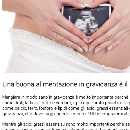
Una buona alimentazione in gravidanza è il
Mangiare in modo sano in gravidanza è molto importante perché è l
carboidrati, latticini, frutte e verdure, il più equilibrato possibile.
come calcio, ferro, fosforo e lipidi come gli acidi grassi essenzial
gravidanza, che deve raggiungere almeno i 400 microgrammi al gior
Mentre gli acidi grassi essenziali sono molto importanti perché s
umano e vanno assunti attraverso l’alimentazione. Tra questi ci sono