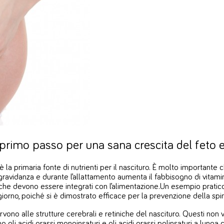
 primo passo per una sana crescita del feto 
a primaria fonte di nutrienti per il nascituro. È molto importante 
 In gravidanza e durante l’allattamento aumenta il fabbisogno di vitamine
i che devono essere integrati con l’alimentazione.
Un esempio pratico 
no, poiché si è dimostrato efficace per la prevenzione della spina
ervono alle strutture cerebrali e retiniche del nascituro. Questi n
 gli acidi grassi monoinsaturi e gli acidi grassi polinsaturi a lunga 