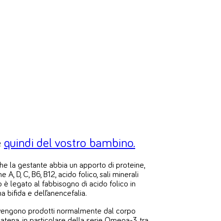
e
quindi del vostro bambino.
che la gestante abbia un apporto di proteine,
 A, D, C, B6, B12, acido folico, sali minerali
è legato al fabbisogno di acido folico in
 bifida e dell’anencefalia.
on vengono prodotti normalmente dal corpo
catena, in particolare della serie Omega-3, tra