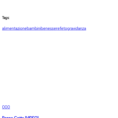
Tags:
alimentazione
bambini
benessere
feto
gravidanza
0
0
0