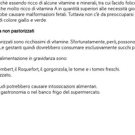
hé essendo ricco di alcune vitamine e minerali, tra cui l’acido folico
 molto ricco di vitamina A in quantità superiori alle necessità gio
bbe causare malformazioni fetali. Tuttavia non c’è da preoccuparsi p
di colore giallo e verde.
a non pastorizzati
storizzati sono ricchissimi di vitamine. Sfortunatamente, però, poss
a. Le gestanti quindi dovrebbero consumare esclusivamente succhi pa
 alimentazione in gravidanza sono:
mbert, il Roquefort, il gorgonzola, le tome e i tomini freschi.
zzato..
rudi potrebbero causare intossicazioni alimentari.
in gastronomia o nel banco frigo del supermercato.