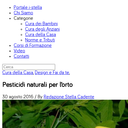
Portale i-stella
Chi Siamo
Categorie
Cura dei Bambini
Cura degli Anziani
Cura della Casa
Norme e Tributi
Corsi di Formazione
Video
Contatti
Cura della Casa
,
Design e Fai da te
,
Pesticidi naturali per l’orto
30 agosto 2016 /
By
Redazione Stella Cadente