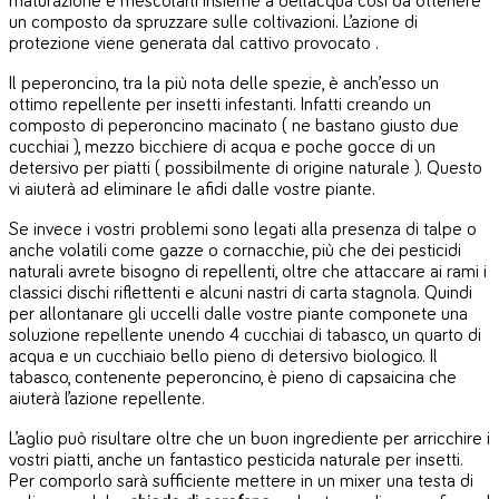
maturazione e mescolarli insieme a dell’acqua così da ottenere
un composto da spruzzare sulle coltivazioni. L’azione di
protezione viene generata dal cattivo provocato .
Il peperoncino, tra la più nota delle spezie, è anch’esso un
ottimo repellente per insetti infestanti. Infatti creando un
composto di peperoncino macinato ( ne bastano giusto due
cucchiai ), mezzo bicchiere di acqua e poche gocce di un
detersivo per piatti ( possibilmente di origine naturale ). Questo
vi aiuterà ad eliminare le afidi dalle vostre piante.
Se invece i vostri problemi sono legati alla presenza di talpe o
anche volatili come gazze o cornacchie, più che dei pesticidi
naturali avrete bisogno di repellenti, oltre che attaccare ai rami i
classici dischi riflettenti e alcuni nastri di carta stagnola. Quindi
per allontanare gli uccelli dalle vostre piante componete una
soluzione repellente unendo 4 cucchiai di tabasco, un quarto di
acqua e un cucchiaio bello pieno di detersivo biologico. Il
tabasco, contenente peperoncino, è pieno di capsaicina che
aiuterà l’azione repellente.
L’aglio può risultare oltre che un buon ingrediente per arricchire i
vostri piatti, anche un fantastico pesticida naturale per insetti.
Per comporlo sarà sufficiente mettere in un mixer una testa di