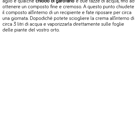
aglio e qualche
chiodo di garofano
e due tazze di acqua, fino ad
ottenere un composto fine e cremoso. A questo punto chiudete
il composto all’interno di un recipiente e fate riposare per circa
una giornata. Dopodiché potete sciogliere la crema all’interno di
circa 3 litri di acqua e vaporizzarla direttamente sulle foglie
delle piante del vostro orto.