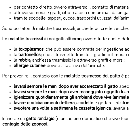
per contatto diretto, ovvero attraverso il contatto di materiali
attraverso morsi e graffi, cibo o acqua contaminati da un gat
tramite scodelle, tappeti, cucce, trasportini utilizzati dall’ani
Sono portatori di malattie trasmissibili, anche le pulci e le zecche.
Le malattie trasmissibili dai gatti all’uomo
, ovvero tutte quelle def
la
toxoplasmosi
che può essere contratta per ingestione accid
la
bartonellosi
, che si trasmette tramite il graffio o il morso 
la
rabbia
, anch’essa trasmissibile attraverso graffi e morsi;
allergie cutanee
dovute alla saliva dell’animale.
Per prevenire il contagio con le
malattie trasmesse dal gatto
è po
lavarsi sempre le mani dopo aver accarezzato il gatto
, spe
lavarsi sempre le mani dopo aver maneggiato oggetti d’u
igienizzare quotidianamente gli ambienti dove vive l’animale
lavare quotidianamento lettiera, scodelle
e gettare i rifiut
svuotare una volta a settimana la cassetta igienica
, lavarla
Infine, se un
gatto randagio
(o anche uno domestico che vive fuori c
contagio delle zoonosi.