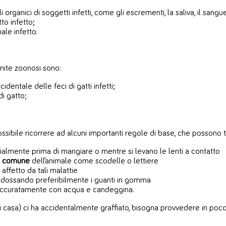
 organici di soggetti infetti, come gli escrementi, la saliva, il sangue
to infetto;
male infetto.
inite zoonosi sono:
entale delle feci di gatti infetti;
di gatto;
ssibile ricorrere ad alcuni importanti regole di base, che possono t
cialmente prima di mangiare o mentre si levano le lenti a contatto
so comune
dell’animale come scodelle o lettiere
affetto da tali malattie
i indossando preferibilmente i guanti in gomma
 accuratamente con acqua e candeggina.
asa) ci ha accidentalmente graffiato, bisogna provvedere in poco te