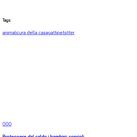
Tags:
animali
cura della casa
gatti
petsitter
0
0
0