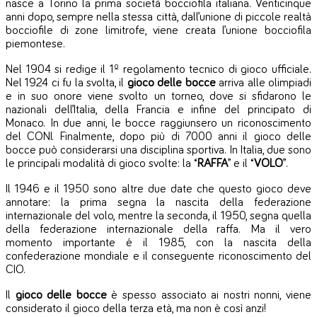
nasce a Torino la prima società bocciofila italiana. Venticinque
anni dopo, sempre nella stessa città, dall’unione di piccole realtà
bocciofile di zone limitrofe, viene creata l’unione bocciofila
piemontese.
Nel 1904 si redige il 1º regolamento tecnico di gioco ufficiale.
Nel 1924 ci fu la svolta, il
gioco delle bocce
arriva alle olimpiadi
e in suo onore viene svolto un torneo, dove si sfidarono le
nazionali dell’Italia, della Francia e infine del principato di
Monaco.
In due anni, le bocce raggiunsero un riconoscimento
del CONI. Finalmente, dopo più di 7000 anni il gioco delle
bocce può considerarsi una disciplina sportiva.
In Italia, due sono
le principali modalità di gioco svolte: la “
RAFFA
” e il “
VOLO
”.
Il 1946 e il 1950 sono altre due date che questo gioco deve
annotare: la prima segna la nascita della federazione
internazionale del volo, mentre la seconda, il 1950, segna quella
della federazione internazionale della raffa.
Ma il vero
momento importante é il 1985, con la nascita della
confederazione mondiale e il conseguente riconoscimento del
CIO.
Il
gioco delle bocce
è spesso associato ai nostri nonni, viene
considerato il gioco della terza età, ma non è così anzi!