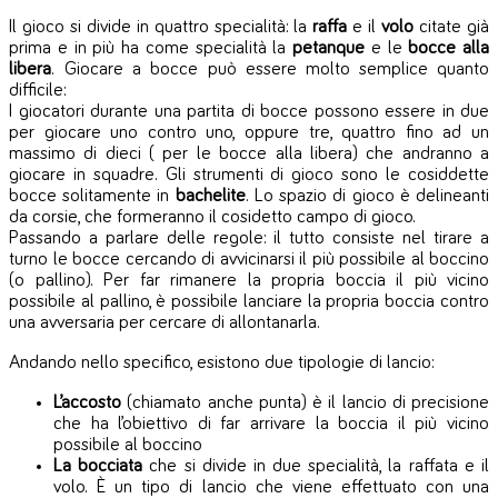
Il gioco si divide in quattro specialità: la
raffa
e il
volo
citate già
prima e in più ha come specialità la
petanque
e le
bocce alla
libera
.
Giocare a bocce può essere molto semplice quanto
difficile:
I giocatori durante una partita di bocce possono essere in due
per giocare uno contro uno, oppure tre, quattro fino ad un
massimo di dieci ( per le bocce alla libera) che andranno a
giocare in squadre. Gli strumenti di gioco sono le cosiddette
bocce solitamente in
bachelite
. Lo spazio di gioco è delineanti
da corsie, che formeranno il cosidetto campo di gioco.
Passando a parlare delle regole: il tutto consiste nel tirare a
turno le bocce cercando di avvicinarsi il più possibile al boccino
(o pallino). Per far rimanere la propria boccia il più vicino
possibile al pallino, è possibile lanciare la propria boccia contro
una avversaria per cercare di allontanarla.
Andando nello specifico, esistono due tipologie di lancio:
L’accosto
(chiamato anche punta) è il lancio di precisione
che ha l’obiettivo di far arrivare la boccia il più vicino
possibile al boccino
La bocciata
che si divide in due specialità, la raffata e il
volo. È un tipo di lancio che viene effettuato con una