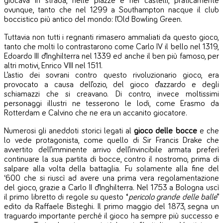
giocava in strada, nelle piazze e nei castelli, praticamente
ovunque, tanto che nel 1299 a Southampton nacque il club
boccistico più antico del mondo: l’Old Bowling Green.
Tuttavia non tutti i regnanti rimasero ammaliati da questo gioco,
tanto che molti lo contrastarono come Carlo IV il bello nel 1319,
Edoardo III d’Inghilterra nel 1339 ed anche il ben più famoso, per
altri motivi, Enrico VIII nel 1511.
L’astio dei sovrani contro questo rivoluzionario gioco, era
provocato a causa dell’ozio, del gioco d’azzardo e degli
schiamazzi che si creavano. Di contro, invece moltissimi
personaggi illustri ne tesserono le lodi, come Erasmo da
Rotterdam e Calvino che ne era un accanito giocatore.
Numerosi gli aneddoti storici legati al
gioco delle bocce
e che
lo vede protagonista, come quello di Sir Francis Drake che
avvertito dell’imminente arrivo dell’invincibile armata preferì
continuare la sua partita di bocce, contro il nostromo, prima di
salpare alla volta della battaglia.
Fu solamente alla fine del
‘600 che si riuscì ad avere una prima vera regolamentazione
del gioco, grazie a Carlo II d’Inghilterra. Nel 1753 a Bologna uscì
il primo libretto di regole su questo “
pericolo grande delle balle
”
edito da Raffaele Bisteghi.
Il primo maggio del 1873, segna un
traguardo importante perché il gioco ha sempre più successo e