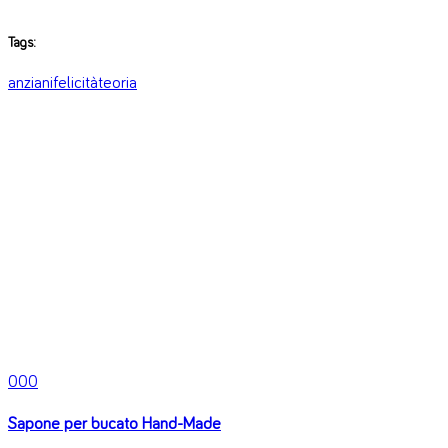
Tags:
anziani
felicità
teoria
0
0
0
Sapone per bucato Hand-Made