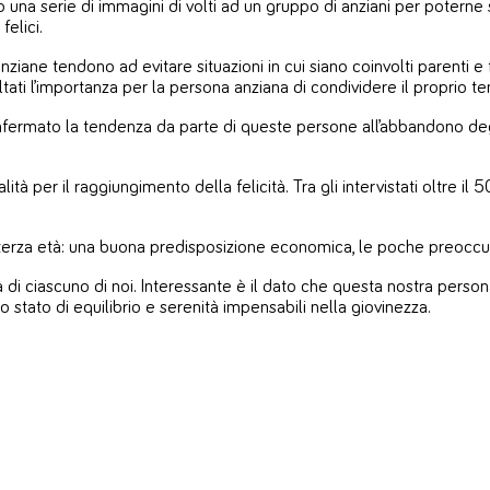
o una serie di immagini di volti ad un gruppo di anziani per poterne 
felici.
ziane tendono ad evitare situazioni in cui siano coinvolti parenti e f
ultati l’importanza per la persona anziana di condividere il proprio 
ermato la tendenza da parte di queste persone all’abbandono degli 
à per il raggiungimento della felicità. Tra gli intervistati oltre il
la terza età: una buona predisposizione economica, le poche preoccupa
 di ciascuno di noi. Interessante è il dato che questa nostra pers
stato di equilibrio e serenità impensabili nella giovinezza.