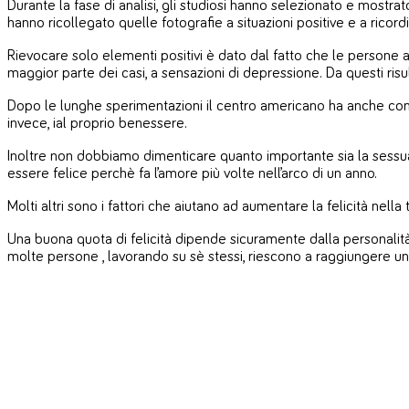
Durante la fase di analisi, gli studiosi hanno selezionato e mostrat
hanno ricollegato quelle fotografie a situazioni positive e a ricordi 
Rievocare solo elementi positivi è dato dal fatto che le persone an
maggior parte dei casi, a sensazioni di depressione. Da questi ris
Dopo le lunghe sperimentazioni il centro americano ha anche conf
invece, ial proprio benessere.
Inoltre non dobbiamo dimenticare quanto importante sia la sessualit
essere felice perchè fa l’amore più volte nell’arco di un anno.
Molti altri sono i fattori che aiutano ad aumentare la felicità nel
Una buona quota di felicità dipende sicuramente dalla personalità
molte persone , lavorando su sè stessi, riescono a raggiungere uno 