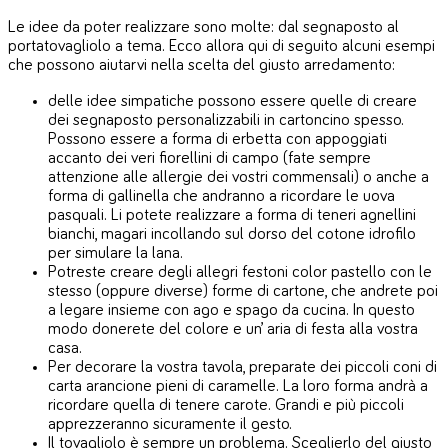
Le idee da poter realizzare sono molte: dal segnaposto al
portatovagliolo a tema. Ecco allora qui di seguito alcuni esempi
che possono aiutarvi nella scelta del giusto arredamento:
delle idee simpatiche possono essere quelle di creare
dei segnaposto personalizzabili in cartoncino spesso.
Possono essere a forma di erbetta con appoggiati
accanto dei veri fiorellini di campo (fate sempre
attenzione alle allergie dei vostri commensali) o anche a
forma di gallinella che andranno a ricordare le uova
pasquali. Li potete realizzare a forma di teneri agnellini
bianchi, magari incollando sul dorso del cotone idrofilo
per simulare la lana.
Potreste creare degli allegri festoni color pastello con le
stesso (oppure diverse) forme di cartone, che andrete poi
a legare insieme con ago e spago da cucina. In questo
modo donerete del colore e un’ aria di festa alla vostra
casa.
Per decorare la vostra tavola, preparate dei piccoli coni di
carta arancione pieni di caramelle. La loro forma andrà a
ricordare quella di tenere carote. Grandi e più piccoli
apprezzeranno sicuramente il gesto.
Il tovagliolo è sempre un problema. Sceglierlo del giusto