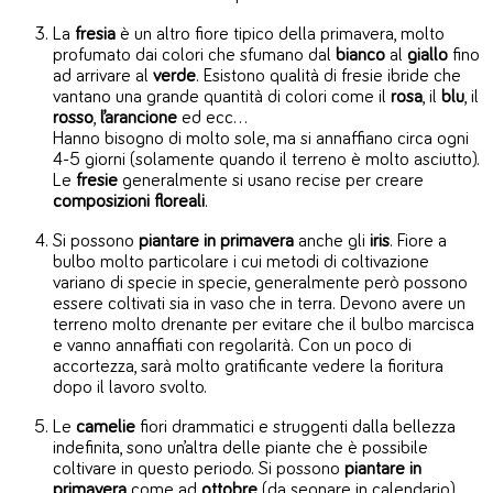
La
fresia
è un altro fiore tipico della primavera, molto
profumato dai colori che sfumano dal
bianco
al
giallo
fino
ad arrivare al
verde
. Esistono qualità di fresie ibride che
vantano una grande quantità di colori come il
rosa
, il
blu
, il
rosso
,
l’arancione
ed ecc…
Hanno bisogno di molto sole, ma si annaffiano circa ogni
4-5 giorni (solamente quando il terreno è molto asciutto).
Le
fresie
generalmente si usano recise per creare
composizioni
floreali
.
Si possono
piantare
in
primavera
anche gli
iris
. Fiore a
bulbo molto particolare i cui metodi di coltivazione
variano di specie in specie, generalmente però possono
essere coltivati sia in vaso che in terra. Devono avere un
terreno molto drenante per evitare che il bulbo marcisca
e vanno annaffiati con regolarità. Con un poco di
accortezza, sarà molto gratificante vedere la fioritura
dopo il lavoro svolto.
Le
camelie
fiori drammatici e struggenti dalla bellezza
indefinita, sono un’altra delle piante che è possibile
coltivare in questo periodo. Si possono
piantare
in
primavera
come ad
ottobre
(da segnare in calendario).