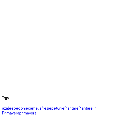
Tags:
azalee
begonie
camelia
fresie
petunie
Piantare
Piantare in
Primavera
primavera