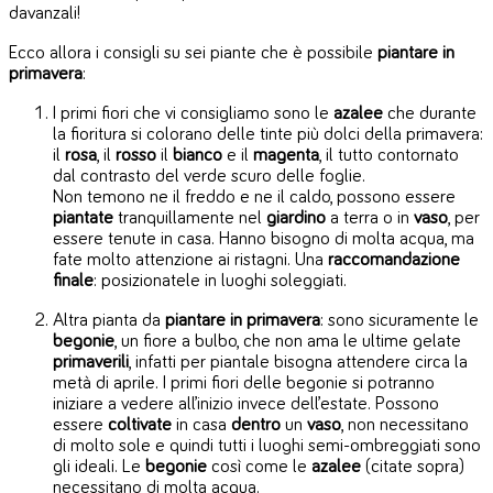
davanzali!
Ecco allora i consigli su sei piante che è possibile
piantare in
primavera
:
I primi fiori che vi consigliamo sono le
azalee
che durante
la fioritura si colorano delle tinte più dolci della primavera:
il
rosa
, il
rosso
il
bianco
e il
magenta
, il tutto contornato
dal contrasto del verde scuro delle foglie.
Non temono ne il freddo e ne il caldo, possono essere
piantate
tranquillamente nel
giardino
a terra o in
vaso
, per
essere tenute in casa. Hanno bisogno di molta acqua, ma
fate molto attenzione ai ristagni. Una
raccomandazione
finale
: posizionatele in luoghi soleggiati.
Altra pianta da
piantare
in
primavera
: sono sicuramente le
begonie
, un fiore a bulbo, che non ama le ultime gelate
primaverili
, infatti per piantale bisogna attendere circa la
metà di aprile. I primi fiori delle begonie si potranno
iniziare a vedere all’inizio invece dell’estate. Possono
essere
coltivate
in casa
dentro
un
vaso
, non necessitano
di molto sole e quindi tutti i luoghi semi-ombreggiati sono
gli ideali. Le
begonie
così come le
azalee
(citate sopra)
necessitano di molta acqua.