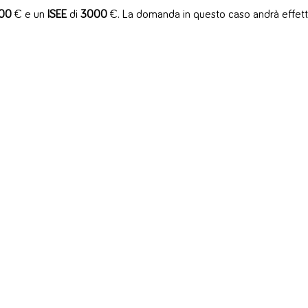
00
€ e un
ISEE
di
3000
€. La domanda in questo caso andrà effett