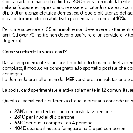
Con la carta ordinaria si ha diritto a
40€
mensili erogati dall’ente 
italiana (oppure europea o anche essere di cittadinanza extraco
di più di un utenza elettrica domestica, di due o più utenze del 
in caso di immobili non abitativi la percentuale scende al
10%.
Per chi è superiore ai 65 anni inoltre non deve avere trattamenti 
anni.
Gli
over 70
inoltre non devono usufruire di un servizio di vit
degenza).
Come si richiede la social card?
Basta semplicemente scaricare il modulo di domanda direttamen
compilato, il modulo va consegnato allo sportello postale che cont
consegna.
La domanda ora nelle mani del
MEF
verrà presa in valutazione e se
La social card sperimentale è attiva solamente in 12 comuni italia
Questa di social cad a differenza di quella ordinaria concede un
231€
per i nuclei familiari composti da 2 persone.
281€
per i nuclei di 3 persone
331€
per quelli composti da 4 persone
404€
quando il nucleo famigliare ha 5 o più componenti.