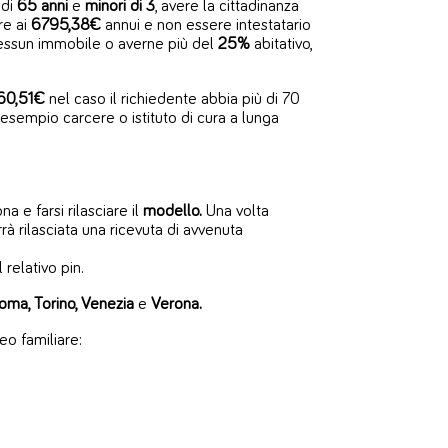
 di
65 anni
e
minori
di 3
, avere la cittadinanza
re ai
6795,38€
annui e non essere intestatario
 nessun immobile o averne più del
25%
abitativo,
60,51€
nel caso il richiedente abbia più di 70
 esempio carcere o istituto di cura a lunga
na e farsi rilasciare il
modello.
Una volta
à rilasciata una ricevuta di avvenuta
 relativo pin.
Roma, Torino, Venezia
e
Verona.
eo familiare: