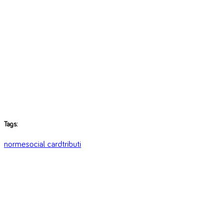
Tags:
norme
social card
tributi