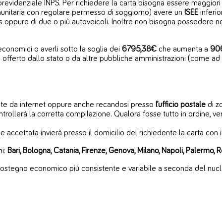
previdenziale INPS. Per richiedere la carta bisogna essere maggiori
munitaria con regolare permesso di soggiorno) avere un
ISEE
inferio
gas oppure di due o più autoveicoli. Inoltre non bisogna possedere
economici o averli sotto la soglia dei
6795,38€
che aumenta a
90
to offerto dallo stato o da altre pubbliche amministrazioni (come ad
te da internet oppure anche recandosi presso
l’ufficio postale
di zo
rollerà la corretta compilazione. Qualora fosse tutto in ordine, verr
 accettata invierà presso il domicilio del richiedente la carta con il
ni:
Bari, Bologna, Catania, Firenze, Genova, Milano, Napoli, Palermo, 
 sostegno economico più consistente e variabile a seconda del nucl