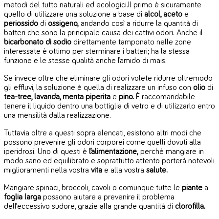
metodi del tutto naturali ed ecologici.
Il primo è sicuramente
quello di utilizzare una soluzione a base di
alcol, aceto
e
periossido
di
ossigeno,
andando così a ridurre la quantità di
batteri che sono la principale causa dei cattivi odori. Anche il
bicarbonato di sodio
direttamente tamponato nelle zone
interessate è ottimo per sterminare i batteri; ha la stessa
funzione e le stesse qualità anche l’amido di mais.
Se invece oltre che eliminare gli odori volete ridurre oltremodo
gli effluvi, la soluzione è quella di realizzare un infuso con
olio
di
tea-tree, lavanda, menta piperita
e
pino.
È raccomandabile
tenere il liquido dentro una bottiglia di vetro e di utilizzarlo entro
una mensilità dalla realizzazione.
Tuttavia oltre a questi sopra elencati, esistono altri modi che
possono prevenire gli odori corporei come quelli dovuti alla
iperidrosi. Uno di questi è
l’alimentazione,
perché mangiare in
modo sano ed equilibrato e soprattutto attento porterà notevoli
miglioramenti nella vostra
vita
e alla vostra
salute.
Mangiare spinaci, broccoli, cavoli o comunque tutte le
piante
a
foglia larga
possono aiutare a prevenire il problema
dell’eccessivo sudore, grazie alla grande quantità di
clorofilla.