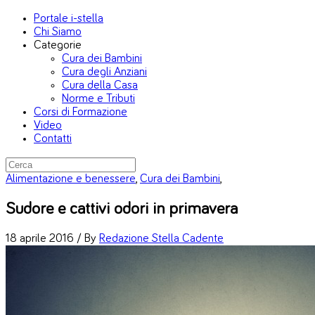
Portale i-stella
Chi Siamo
Categorie
Cura dei Bambini
Cura degli Anziani
Cura della Casa
Norme e Tributi
Corsi di Formazione
Video
Contatti
Alimentazione e benessere
,
Cura dei Bambini
,
Sudore e cattivi odori in primavera
18 aprile 2016 /
By
Redazione Stella Cadente