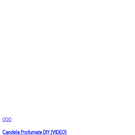
0
0
0
Candela Profumata DIY [VIDEO]