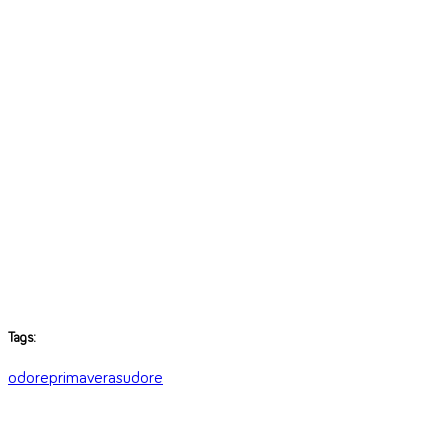
Tags:
odore
primavera
sudore