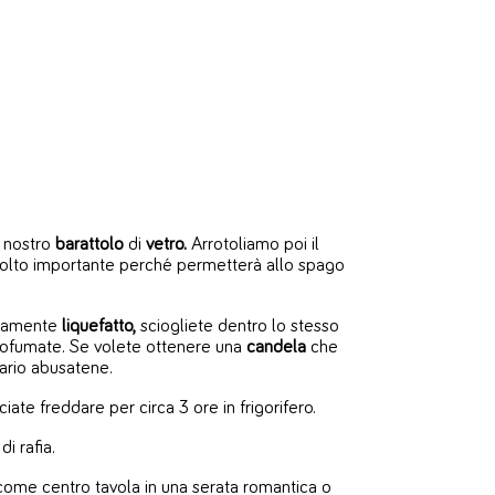
l nostro
barattolo
di
vetro.
Arrotoliamo poi
il
olto importante perché permetterà allo spago
letamente
liquefatto,
sciogliete dentro lo stesso
e profumate. Se volete ottenere una
candela
che
ario abusatene.
iate freddare per circa 3 ore in frigorifero.
di rafia.
come centro tavola in una serata romantica o