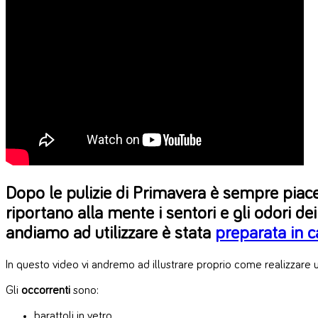
Dopo le pulizie di Primavera è sempre pia
riportano alla mente i sentori e gli odori de
andiamo ad utilizzare è stata
preparata in c
In questo video vi andremo ad illustrare proprio come realizzare
Gli
occorrenti
sono:
barattoli in vetro