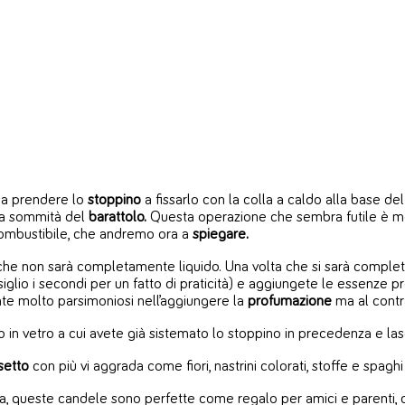
o a prendere lo
stoppino
a fissarlo con la colla a caldo alla base de
lla sommità del
barattolo.
Questa operazione che sembra futile è m
mbustibile, che andremo ora a
spiegare.
 a che non sarà completamente liquido. Una volta che si sarà comp
consiglio i secondi per un fatto di praticità) e aggiungete le essenz
te molto parsimoniosi nell’aggiungere la
profumazione
ma al contr
o in vetro a cui avete già sistemato lo stoppino in precedenza e lasc
setto
con più vi aggrada come fiori, nastrini colorati, stoffe e spaghi 
sa, queste candele sono perfette come regalo per amici e parenti, 