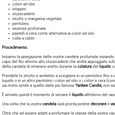
colori ad olio
stoppini
stuzzicadenti
strutto o margarina vegetale
pentolino
essenze profumate
pastelli a cera come alternativa ai colori ad olio
colla a caldo
Procedimento:
Iniziamo la spiegazione delle nostre candele profumate iniziand
capo del filo attorno allo stuzzicadenti che andrà appoggiato su
della candela di rimanere eretto durante la
colatura
del
liquido
co
Prendete lo strutto e andatelo a sciogliere in un pentolino fino
liquido o in un altro pentolino i colori ad olio o i colori a cera (
sia molto simile a quelle delle più famose
Yankee Candle,
non sia
È arrivato quindi il momento di versare il
liquido
all’interno del vas
Una volta che la vostra
candela
sarà pronta potete
decorare
il
va
Oltre che ad essere adatti a profumare le stanze della vostra ca