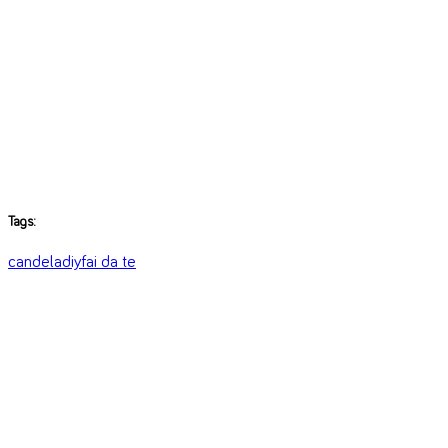
Tags:
candela
diy
fai da te