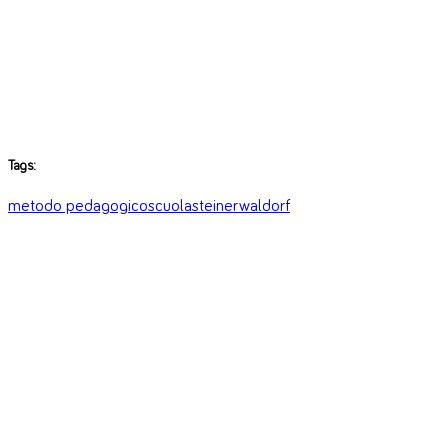
Tags:
metodo pedagogico
scuola
steiner
waldorf