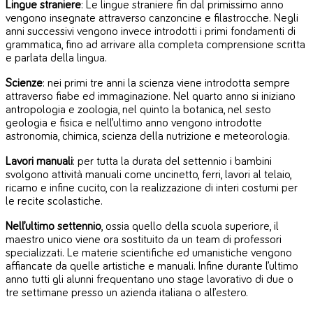
Lingue straniere
: Le lingue straniere fin dal primissimo anno
vengono insegnate attraverso canzoncine e filastrocche. Negli
anni successivi vengono invece introdotti i primi fondamenti di
grammatica, fino ad arrivare alla completa comprensione scritta
e parlata della lingua.
Scienze
: nei primi tre anni la scienza viene introdotta sempre
attraverso fiabe ed immaginazione. Nel quarto anno si iniziano
antropologia e zoologia, nel quinto la botanica, nel sesto
geologia e fisica e nell’ultimo anno vengono introdotte
astronomia, chimica, scienza della nutrizione e meteorologia.
Lavori manuali
: per tutta la durata del settennio i bambini
svolgono attività manuali come uncinetto, ferri, lavori al telaio,
ricamo e infine cucito, con la realizzazione di interi costumi per
le recite scolastiche.
Nell’ultimo settennio
, ossia quello della scuola superiore, il
maestro unico viene ora sostituito da un team di professori
specializzati. Le materie scientifiche ed umanistiche vengono
affiancate da quelle artistiche e manuali. Infine durante l’ultimo
anno tutti gli alunni frequentano uno stage lavorativo di due o
tre settimane presso un azienda italiana o all’estero.