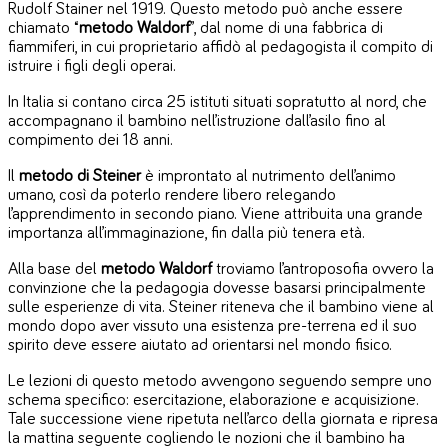
Rudolf Stainer nel 1919. Questo metodo può anche essere
chiamato “
metodo Waldorf
”, dal nome di una fabbrica di
fiammiferi, in cui proprietario affidò al pedagogista il compito di
istruire i figli degli operai.
In Italia si contano circa 25 istituti situati sopratutto al nord, che
accompagnano il bambino nell’istruzione dall’asilo fino al
compimento dei 18 anni.
Il
metodo di Steiner
è improntato al nutrimento dell’animo
umano, così da poterlo rendere libero relegando
l’apprendimento in secondo piano. Viene attribuita una grande
importanza all’immaginazione, fin dalla più tenera età.
Alla base del
metodo Waldorf
troviamo l’antroposofia ovvero la
convinzione che la pedagogia dovesse basarsi principalmente
sulle esperienze di vita. Steiner riteneva che il bambino viene al
mondo dopo aver vissuto una esistenza pre-terrena ed il suo
spirito deve essere aiutato ad orientarsi nel mondo fisico.
Le lezioni di questo metodo avvengono seguendo sempre uno
schema specifico: esercitazione, elaborazione e acquisizione.
Tale successione viene ripetuta nell’arco della giornata e ripresa
la mattina seguente cogliendo le nozioni che il bambino ha