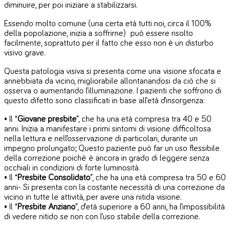
diminuire, per poi iniziare a stabilizzarsi.
Essendo molto comune (una certa età tutti noi, circa il 100%
della popolazione, inizia a soffrirne) può essere risolto
facilmente, soprattuto per il fatto che esso non è un disturbo
visivo grave.
Questa patologia visiva si presenta come una visione sfocata e
annebbiata da vicino, migliorabile allontanandosi da ciò che si
osserva o aumentando l’illuminazione. I pazienti che soffrono di
questo difetto sono classificati in base all’età d’insorgenza:
• Il “
Giovane presbite
”, che ha una età compresa tra 40 e 50
anni. Inizia a manifestare i primi sintomi di visione difficoltosa
nella lettura e nell’osservazione di particolari, durante un
impegno prolungato; Questo paziente può far un uso flessibile
della correzione poiché è ancora in grado di leggere senza
occhiali in condizioni di forte luminosità.
• Il “
Presbite Consolidato
”, che ha una età compresa tra 50 e 60
anni- Si presenta con la costante necessità di una correzione da
vicino in tutte le attività, per avere una nitida visione.
• Il “
Presbite Anziano
”, d’età superiore a 60 anni, ha l’impossibilità
di vedere nitido se non con l’uso stabile della correzione.