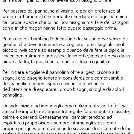
prima con il pannolino non aveva alcun bisogno di fare.
Per passare dal pannolino al vasino (o per chi preferisce al
water direttamente) è importante ricordarsi che ogni bambino
ha i propri spazi e che quindi non bisogna mai fare dei paragoni
con altri che magari hanno fatto questo passaggio prima.
Prima che dal bambino, l’educazione del vasino deve venire dai
genitori che devono imparare a cogliere i primi segnali che il
piccolo invia come ad esempio quando deve fare la pipì o la
cacca generalmente arrossisce, fa smorfie, sposta il peso da un
piede all’altro, fa gesti con le mani e si tocca i genitali.
Per iniziare a togliere il pannolino oltre ai gesti ci sono altri
segnali che bisogna tenere in considerazione come: cambio
del pannolino appena sporco, annuncio o annuncio
dell’intenzione di espletare i propri bisogni, si toglie da solo il
pannolino.
Quando iniziate ad imparargli come utilizzare il vasetto (o il wc
stesso) è importante seguire tre regole fondamentali: rilassate,
calme e coerenti. Generalmente i bambini tendono ad
espletare i propri bisogni sempre intorno agli stessi orari,
proprio per questo motivo quando si avvicina l’ora, cercate di far