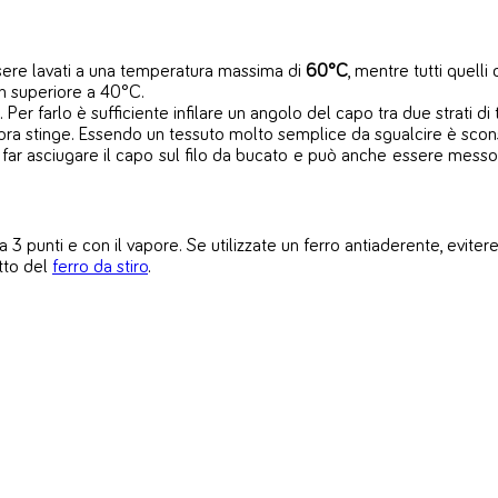
sere lavati a una temperatura massima di
60°C
, mentre tutti quell
on superiore a 40°C.
Per farlo è sufficiente infilare un angolo del capo tra due strati di 
llora stinge. Essendo un tessuto molto semplice da sgualcire è scon
far asciugare il capo sul filo da bucato e può anche essere messo 
a 3 punti e con il vapore. Se utilizzate un ferro antiaderente, eviter
etto del
ferro da stiro
.