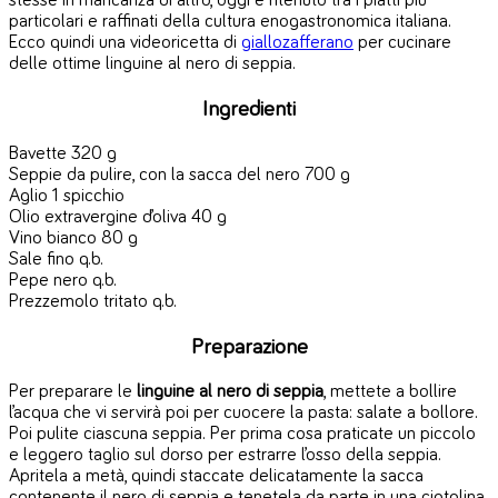
stesse in mancanza di altro, oggi è ritenuto tra i piatti più
particolari e raffinati della cultura enogastronomica italiana.
Ecco quindi una videoricetta di
giallozafferano
per cucinare
delle ottime linguine al nero di seppia.
Ingredienti
Bavette 320 g
Seppie da pulire, con la sacca del nero 700 g
Aglio 1 spicchio
Olio extravergine d’oliva 40 g
Vino bianco 80 g
Sale fino q.b.
Pepe nero q.b.
Prezzemolo tritato q.b.
Preparazione
Per preparare le
linguine al nero di seppia
, mettete a bollire
l’acqua che vi servirà poi per cuocere la pasta: salate a bollore.
Poi pulite ciascuna seppia. Per prima cosa praticate un piccolo
e leggero taglio sul dorso per estrarre l’osso della seppia.
Apritela a metà, quindi staccate delicatamente la sacca
contenente il nero di seppia e tenetela da parte in una ciotolina