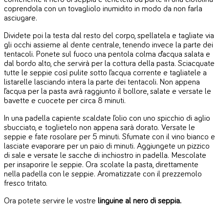
coprendola con un tovagliolo inumidito in modo da non farla
asciugare.
Dividete poi la testa dal resto del corpo, spellatela e tagliate via
gli occhi assieme al dente centrale, tenendo invece la parte dei
tentacoli. Ponete sul fuoco una pentola colma d’acqua salata e
dal bordo alto, che servirà per la cottura della pasta. Sciacquate
tutte le seppie così pulite sotto l’acqua corrente e tagliatele a
listarelle lasciando intera la parte dei tentacoli. Non appena
l’acqua per la pasta avrà raggiunto il bollore, salate e versate le
bavette e cuocete per circa 8 minuti.
In una padella capiente scaldate l’olio con uno spicchio di aglio
sbucciato, e toglietelo non appena sarà dorato. Versate le
seppie e fate rosolare per 5 minuti. Sfumate con il vino bianco e
lasciate evaporare per un paio di minuti. Aggiungete un pizzico
di sale e versate le sacche di inchiostro in padella. Mescolate
per insaporire le seppie. Ora scolate la pasta, direttamente
nella padella con le seppie. Aromatizzate con il prezzemolo
fresco tritato.
Ora potete servire le vostre
linguine al nero di seppia.