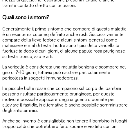
mezzo di goccioline respiratorie presenti nell’aria o anche
tramite contatto diretto con le lesioni.
Quali sono i sintomi?
Generalmente il primo sintomo che compare di questa malattia
è un esantema cutaneo, definito anche rush. Successivamente
compare della lieve febbre e alcuni sintomi generali come
malessere e mal di testa. Inoltre sono tipici della varicella la
fuoriuscita dopo alcuni giorni, di alcune papule rosa pruriginose
su testa, tronco, viso e arti.
La varicella è considerata una malattia benigna e scompare nel
giro di 7-10 giorni, tuttavia può risultare particolarmente
pericolosa in soggetti immunodepressi.
Le piccole bolle rosse che compaiono sul corpo dei bambini
possono risultare particolarmente pruriginose, per questo
motivo è possibile applicare degli unguenti o pomate per
alleviare il fastidio, in alternativa è anche possibile somministrare
degli antistaminici.
Anche se inverno, è consigliabile non tenere il bambino in luoghi
troppo caldi che potrebbero farlo sudare e vestirlo con un