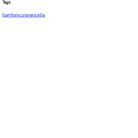
Tags:
bambini
cura
varicella