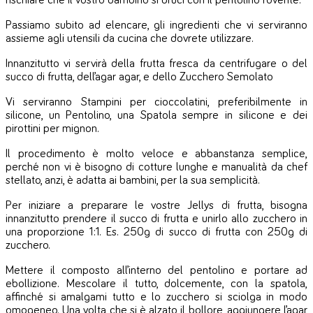
rischiare che il vostro bambino si bruci con il pentolino rovente.
Passiamo subito ad elencare, gli ingredienti che vi serviranno
assieme agli utensili da cucina che dovrete utilizzare.
Innanzitutto vi servirà della frutta fresca da centrifugare o del
succo di frutta, dell’agar agar, e dello Zucchero Semolato
Vi serviranno Stampini per cioccolatini, preferibilmente in
silicone, un Pentolino, una Spatola sempre in silicone e dei
pirottini per mignon.
Il procedimento è molto veloce e abbanstanza semplice,
perché non vi è bisogno di cotture lunghe e manualità da chef
stellato, anzi, è adatta ai bambini, per la sua semplicità.
Per iniziare a preparare le vostre Jellys di frutta, bisogna
innanzitutto prendere il succo di frutta e unirlo allo zucchero in
una proporzione 1:1. Es. 250g di succo di frutta con 250g di
zucchero.
Mettere il composto all’interno del pentolino e portare ad
ebollizione. Mescolare il tutto, dolcemente, con la spatola,
affinché si amalgami tutto e lo zucchero si sciolga in modo
omogeneo. Una volta che si è alzato il bollore, aggiungere l’agar