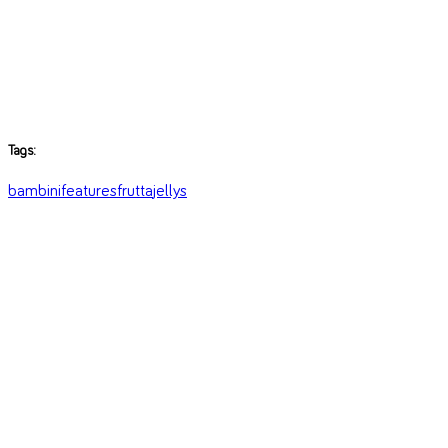
Tags:
bambini
features
frutta
jellys