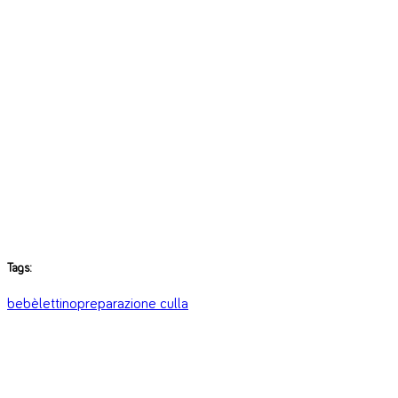
Tags:
bebè
lettino
preparazione culla