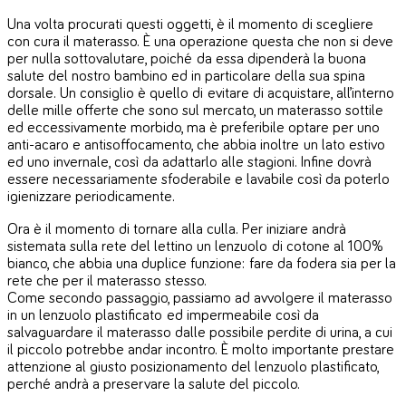
Una volta procurati questi oggetti, è il momento di scegliere
con cura il materasso. È una operazione questa che non si deve
per nulla sottovalutare, poiché da essa dipenderà la buona
salute del nostro bambino ed in particolare della sua spina
dorsale. Un consiglio è quello di evitare di acquistare, all’interno
delle mille offerte che sono sul mercato, un materasso sottile
ed eccessivamente morbido, ma è preferibile optare per uno
anti-acaro e antisoffocamento, che abbia inoltre un lato estivo
ed uno invernale, così da adattarlo alle stagioni. Infine dovrà
essere necessariamente sfoderabile e lavabile così da poterlo
igienizzare periodicamente.
Ora è il momento di tornare alla culla. Per iniziare andrà
sistemata sulla rete del lettino un lenzuolo di cotone al 100%
bianco, che abbia una duplice funzione: fare da fodera sia per la
rete che per il materasso stesso.
Come secondo passaggio, passiamo ad avvolgere il materasso
in un lenzuolo plastificato ed impermeabile così da
salvaguardare il materasso dalle possibile perdite di urina, a cui
il piccolo potrebbe andar incontro. È molto importante prestare
attenzione al giusto posizionamento del lenzuolo plastificato,
perché andrà a preservare la salute del piccolo.