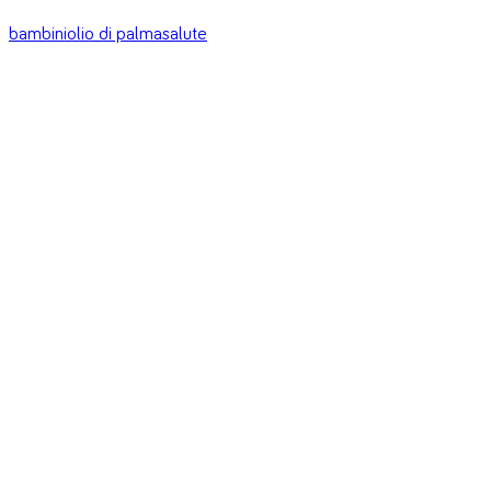
bambini
olio di palma
salute