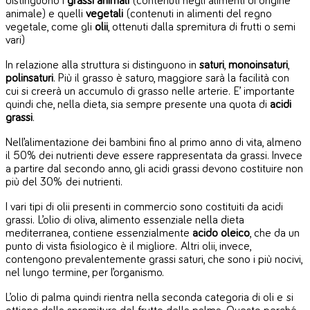
distinguono i
grassi animali
(contenuti negli alimenti di origine
animale) e quelli
vegetali
(contenuti in alimenti del regno
vegetale, come gli
olii
, ottenuti dalla spremitura di frutti o semi
vari)
In relazione alla struttura si distinguono in
saturi
,
monoinsaturi
,
polinsaturi
. Più il grasso è saturo, maggiore sarà la facilità con
cui si creerà un accumulo di grasso nelle arterie. E’ importante
quindi che, nella dieta, sia sempre presente una quota di
acidi
grassi
.
Nell’alimentazione dei bambini fino al primo anno di vita, almeno
il 50% dei nutrienti deve essere rappresentata da grassi. Invece
a partire dal secondo anno, gli acidi grassi devono costituire non
più del 30% dei nutrienti.
I vari tipi di olii presenti in commercio sono costituiti da acidi
grassi. L’olio di oliva, alimento essenziale nella dieta
mediterranea, contiene essenzialmente
acido oleico
, che da un
punto di vista fisiologico è il migliore. Altri olii, invece,
contengono prevalentemente grassi saturi, che sono i più nocivi,
nel lungo termine, per l’organismo.
L’olio di palma quindi rientra nella seconda categoria di oli e si