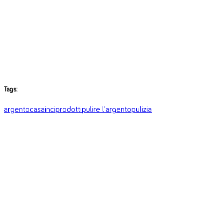
Tags:
argento
casa
inci
prodotti
pulire l'argento
pulizia