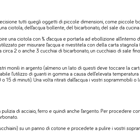
cisione tutti quegli oggetti di piccole dimensioni, come piccole 
iotola, dell’acqua bollente, del bicarbonato, del sale da cucina e
 una ciotola con ¾ d’acqua e portarla ad ebollizione all’interno d
izzato per misurare l’acqua e rivestitela con della carta stagnola (
ola circa 2 o anche 3 cucchiai di bicarbonato, un cucchiaio di sale fi
tri monili in argento (almeno un lato di questi deve toccare la cart
liabile l’utilizzo di guanti in gomma a causa dell’elevata temperatura
 15 di minuti). Una volta ritirati dall’acqua i vostri soprammobili o 
pulizia di acciaio, ferro e quindi anche l’argento. Per procedere con 
arbonato.
chiaini) su un panno di cotone e procedete a pulire i vostri sopram