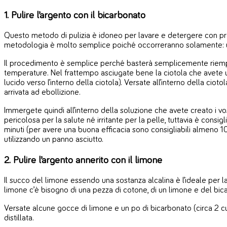
1. Pulire l’argento con il bicarbonato
Questo metodo di pulizia è idoneo per lavare e detergere con pre
metodologia è molto semplice poiché occorreranno solamente: una c
Il procedimento è semplice perché basterà semplicemente riempire
temperature. Nel frattempo asciugate bene la ciotola che avete util
lucido verso l’interno della ciotola). Versate all’interno della ciot
arrivata ad ebollizione.
Immergete quindi all’interno della soluzione che avete creato i vos
pericolosa per la salute né irritante per la pelle, tuttavia è consig
minuti (per avere una buona efficacia sono consigliabili almeno 10 o
utilizzando un panno asciutto.
2. Pulire l’argento annerito con il limone
Il succo del limone essendo una sostanza alcalina è l’ideale per la 
limone c’è bisogno di una pezza di cotone, di un limone e del bic
Versate alcune gocce di limone e un po di bicarbonato (circa 2 cuc
distillata.