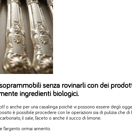
i soprammobili senza rovinarli con dei prodot
mente ingredienti biologici.
a colf o anche per una casalinga poiché vi possono essere degli ogget
sito è possibile procedere con le operazioni sia di pulizia che di l
rbonato, il sale, l’aceto o anche il succo di limone.
e l’argento ormai annerito.