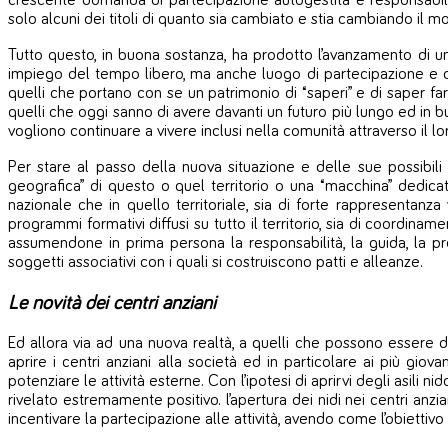
crescente domanda di partecipazione autogestita e responsabile),
solo alcuni dei titoli di quanto sia cambiato e stia cambiando il 
Tutto questo, in buona sostanza, ha prodotto l’avanzamento di un
impiego del tempo libero, ma anche luogo di partecipazione e di s
quelli che portano con se un patrimonio di “saperi” e di saper fare 
quelli che oggi sanno di avere davanti un futuro più lungo ed in bu
vogliono continuare a vivere inclusi nella comunità attraverso il l
Per stare al passo della nuova situazione e delle sue possibi
geografica” di questo o quel territorio o una “macchina” dedica
nazionale che in quello territoriale, sia di forte rappresentanza 
programmi formativi diffusi su tutto il territorio, sia di coordinamen
assumendone in prima persona la responsabilità, la guida, la p
soggetti associativi con i quali si costruiscono patti e alleanze.
Le novità dei centri anziani
Ed allora via ad una nuova realtà, a quelli che possono essere defi
aprire i centri anziani alla società ed in particolare ai più giov
potenziare le attività esterne. Con l’ipotesi di aprirvi degli asili
rivelato estremamente positivo. l’apertura dei nidi nei centri anzia
incentivare la partecipazione alle attività, avendo come l’obiettivo la