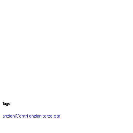
Tags:
anziani
Centri anziani
terza età