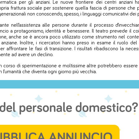
ormatica per gli anziani. Le nuove frontiere dei centri anziani han
pria frattura sociale per sostenere quella fascia di persone che 
enerazionali non conoscendo, spesso, i linguaggi comunicativi dei pr
te nell’assistenza alle persone durante il processo d’invecchiame
io a protagonismo, identità e benessere. Il teatro prevede il co
azione, anche se è ancora poco utilizzato come strumento nel cont
e anziane. Inoltre, i ricercatori hanno preso in esame il ruolo 
ffrontare le fasi di transizione. I risultati ribadiscono la necess
lmente ad avere un declino.
i in corso di sperimentazione e moltissime altre potrebbero essere
on l’umanità che diventa ogni giorno più vecchia.