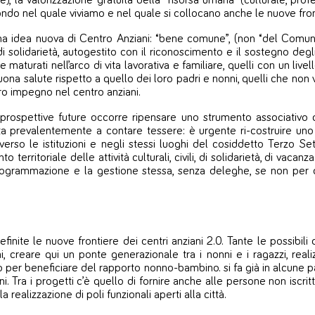
 la valorizzazione gratuita della “risorsa umana” (culturale, prof
mondo nel quale viviamo e nel quale si collocano anche le nuove fron
a idea nuova di Centro Anziani: “bene comune”, (non “del Comune”),
olidarietà, autogestito con il riconoscimento e il sostegno degli e
maturati nell’arco di vita lavorativa e familiare, quelli con un live
ona salute rispetto a quello dei loro padri e nonni, quelli che non 
oro impegno nel centro anziani.
li prospettive future occorre ripensare uno strumento associativ
ta prevalentemente a contare tessere: è urgente ri-costruire uno 
verso le istituzioni e negli stessi luoghi del cosiddetto Terzo Set
to territoriale delle attività culturali, civili, di solidarietà, di vac
rogrammazione e la gestione stessa, senza deleghe, se non per q
nite le nuove frontiere dei centri anziani 2.0. Tante le possibili d
ani, creare qui un ponte generazionale tra i nonni e i ragazzi, real
 nido per beneficiare del rapporto nonno-bambino. si fa già in alcune
ni. Tra i progetti c’è quello di fornire anche alle persone non iscri
 realizzazione di poli funzionali aperti alla città.