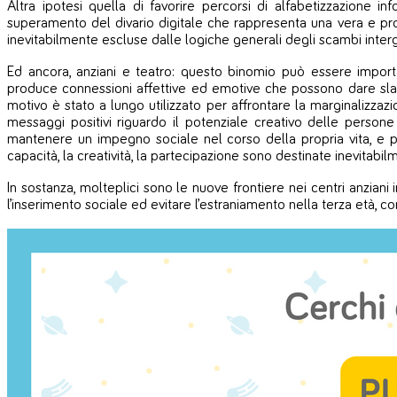
Altra ipotesi quella di favorire percorsi di alfabetizzazione inf
superamento del divario digitale che rappresenta una vera e pro
inevitabilmente escluse dalle logiche generali degli scambi interg
Ed ancora, anziani e teatro: questo binomio può essere importan
produce connessioni affettive ed emotive che possono dare slanc
motivo è stato a lungo utilizzato per affrontare la marginalizz
messaggi positivi riguardo il potenziale creativo delle person
mantenere un impegno sociale nel corso della propria vita, e per a
capacità, la creatività, la partecipazione sono destinate inevitabi
In sostanza, molteplici sono le nuove frontiere nei centri anzian
l’inserimento sociale ed evitare l’estraniamento nella terza età, c