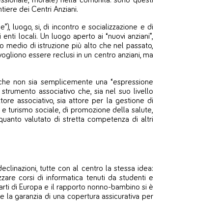
essionale, morale) nella comunità: sono questi
tiere dei Centri Anziani.
 luogo, si, di incontro e socializzazione e di
nti locali. Un luogo aperto ai “nuovi anziani”,
llo medio di istruzione più alto che nel passato,
vogliono essere reclusi in un centro anziani, ma
o che non sia semplicemente una “espressione
strumento associativo che, sia nel suo livello
tore associativo, sia attore per la gestione di
anza e turismo sociale, di promozione della salute,
uanto valutato di stretta competenza di altri
eclinazioni, tutte con al centro la stessa idea:
izzare corsi di informatica tenuti da studenti e
 parti di Europa e il rapporto nonno-bambino si è
tte la garanzia di una copertura assicurativa per