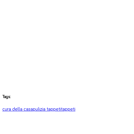
Tags:
cura della casa
pulizia tappeti
tappeti