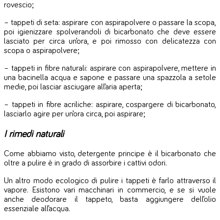
rovescio;
– tappeti di seta: aspirare con aspirapolvere o passare la scopa,
poi igienizzare spolverandoli di bicarbonato che deve essere
lasciato per circa un’ora, e poi rimosso con delicatezza con
scopa o aspirapolvere;
– tappeti in fibre naturali: aspirare con aspirapolvere, mettere in
una bacinella acqua e sapone e passare una spazzola a setole
medie, poi lasciar asciugare all’aria aperta;
– tappeti in fibre acriliche: aspirare, cospargere di bicarbonato,
lasciarlo agire per un’ora circa, poi aspirare;
I rimedi naturali
Come abbiamo visto, detergente principe è il bicarbonato che
oltre a pulire è in grado di assorbire i cattivi odori.
Un altro modo ecologico di pulire i tappeti è farlo attraverso il
vapore. Esistono vari macchinari in commercio, e se si vuole
anche deodorare il tappeto, basta aggiungere dell’olio
essenziale all’acqua.