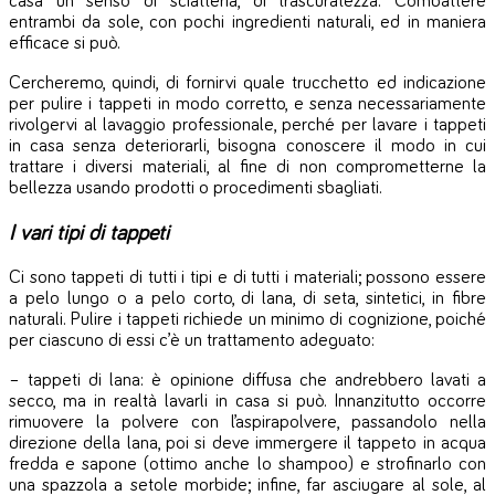
casa un senso di sciatteria, di trascuratezza. Combattere
entrambi da sole, con pochi ingredienti naturali, ed in maniera
efficace si può.
Cercheremo, quindi, di fornirvi quale trucchetto ed indicazione
per pulire i tappeti in modo corretto, e senza necessariamente
rivolgervi al lavaggio professionale, perché per lavare i tappeti
in casa senza deteriorarli, bisogna conoscere il modo in cui
trattare i diversi materiali, al fine di non comprometterne la
bellezza usando prodotti o procedimenti sbagliati.
I vari tipi di tappeti
Ci sono tappeti di tutti i tipi e di tutti i materiali; possono essere
a pelo lungo o a pelo corto, di lana, di seta, sintetici, in fibre
naturali. Pulire i tappeti richiede un minimo di cognizione, poiché
per ciascuno di essi c’è un trattamento adeguato:
– tappeti di lana: è opinione diffusa che andrebbero lavati a
secco, ma in realtà lavarli in casa si può. Innanzitutto occorre
rimuovere la polvere con l’aspirapolvere, passandolo nella
direzione della lana, poi si deve immergere il tappeto in acqua
fredda e sapone (ottimo anche lo shampoo) e strofinarlo con
una spazzola a setole morbide; infine, far asciugare al sole, al